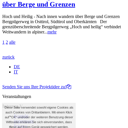
über Berge und Grenzen
Hoch und Heilig - Nach innen wandern über Berge und Grenzen
Bergpilgerweg in Osttirol, Südtirol und Oberkärnten Der
grenzüberschreitende Bergpilgerweg „Hoch und heilig“ verbindet
Weitwandern in alpiner...
mehr
1
2
alle
zurück
DE
IT
Senden Sie uns Ihre Projektidee zu!
Veranstaltungen
Interreg V
Diese Seite verwendet sowohl eigene Cookies als
auch Cookies von Drittanbietern. Mit einem Klick
Kontakt
auf "OK" und/oder der weiteren Benutzung dieser
Impressum
Webseite erklären Sie sich einverstanden, dass
Privacy
diese auf Ihrem Gerät gespeichert werden.