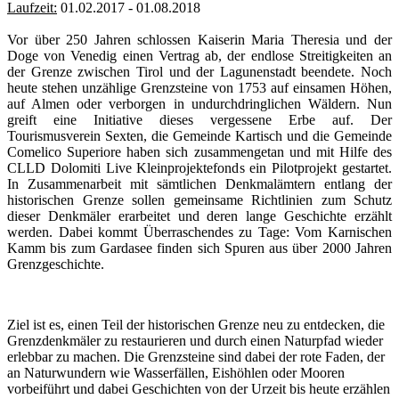
Laufzeit:
01.02.2017 - 01.08.2018
Vor über 250 Jahren schlossen Kaiserin Maria Theresia und der
Doge von Venedig einen Vertrag ab, der endlose Streitigkeiten an
der Grenze zwischen Tirol und der Lagunenstadt beendete. Noch
heute stehen unzählige Grenzsteine von 1753 auf einsamen Höhen,
auf Almen oder verborgen in undurchdringlichen Wäldern. Nun
greift eine Initiative dieses vergessene Erbe auf. Der
Tourismusverein Sexten, die Gemeinde Kartisch und die Gemeinde
Comelico Superiore haben sich zusammengetan und mit Hilfe des
CLLD Dolomiti Live Kleinprojektefonds ein Pilotprojekt gestartet.
In Zusammenarbeit mit sämtlichen Denkmalämtern entlang der
historischen Grenze sollen gemeinsame Richtlinien zum Schutz
dieser Denkmäler erarbeitet und deren lange Geschichte erzählt
werden. Dabei kommt Überraschendes zu Tage: Vom Karnischen
Kamm bis zum Gardasee finden sich Spuren aus über 2000 Jahren
Grenzgeschichte.
Ziel ist es, einen Teil der historischen Grenze neu zu entdecken, die
Grenzdenkmäler zu restaurieren und durch einen Naturpfad wieder
erlebbar zu machen. Die Grenzsteine sind dabei der rote Faden, der
an Naturwundern wie Wasserfällen, Eishöhlen oder Mooren
vorbeiführt und dabei Geschichten von der Urzeit bis heute erzählen