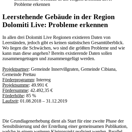
Probleme erkennen
Leerstehende Gebäude in der Region
Dolomiti Live: Probleme erkennen
In allen drei Dolomiti Live Regionen existieren Daten von
Leerständen, jedoch gibt es keinen statistischen Gesamtüberblick.
Wo liegen die Schwächen, wo sind die größten Probleme und wie
kann man diese angehen? Bereits existierende Daten sollen
zusammengetragen und zusammengefügt werden.
Projektpartner
: Gemeinde Innervillgraten, Gemeinde Cibiana,
Gemeinde Prettau
Förderprogramm
: Interreg
Projektsumme
: 49.991 €
Fördersumme
: 42.492,35 €
Förderhöhe
: 85 %
Laufzeit
: 01.08.2018 – 31.12.2019
Die Grundlagenerhebung dient als Start für eine zweite Phase der
Sensibilisierung und der Erstellung einer gemeinsamen Publikation,
welche in einem weiteren Kleinprojekt realisiert werden. Parallel