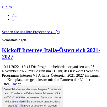
zurück
DE
IT
Senden Sie uns Ihre Projektidee zu!
Veranstaltungen
Kickoff Interreg Italia-Österreich 2021-
2027
10.11.2022 |
11:43
Die Programmbehörden organisiert am 25.
November 2022, mit Beginn um 11 Uhr, das Kick-off Event des
Programms Interreg VI-A Italia–Österreich 2021-2027 im Lumen
am Kronplatz, um gemeinsam mit den Partnern der Länder
Tirol,...
mehr
Interreg V
Diese Seite verwendet sowohl eigene Cookies als
auch Cookies von Drittanbietern. Mit einem Klick
Kontakt
auf "OK" und/oder der weiteren Benutzung dieser
Impressum
Webseite erklären Sie sich einverstanden, dass
Privacy
diese auf Ihrem Gerät gespeichert werden.